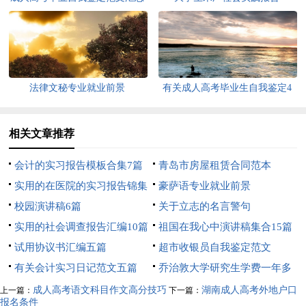
五篇
法律文秘专业就业前景
有关成人高考毕业生自我鉴定4
篇
相关文章推荐
会计的实习报告模板合集7篇
青岛市房屋租赁合同范本
实用的在医院的实习报告锦集
豪萨语专业就业前景
10篇
校园演讲稿6篇
关于立志的名言警句
实用的社会调查报告汇编10篇
祖国在我心中演讲稿集合15篇
试用协议书汇编五篇
超市收银员自我鉴定范文
有关会计实习日记范文五篇
乔治敦大学研究生学费一年多
少
成人高考语文科目作文高分技巧
湖南成人高考外地户口
上一篇：
下一篇：
报名条件