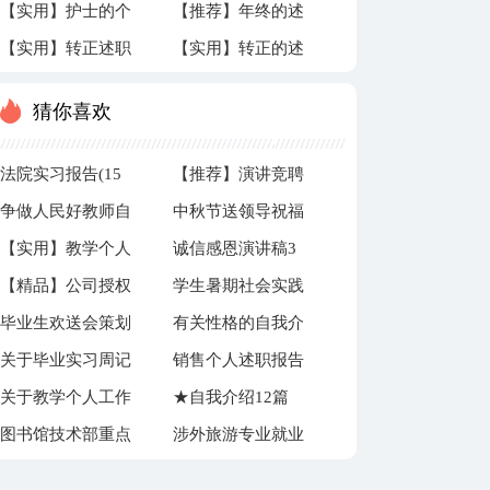
【实用】护士的个
【推荐】年终的述
报告模板汇编六篇
报告范文锦集七篇
【实用】转正述职
【实用】转正的述
人述职报告3篇
职报告合集十篇
报告三篇
职报告4篇
猜你喜欢
法院实习报告(15
【推荐】演讲竞聘
争做人民好教师自
中秋节送领导祝福
篇)
演讲稿汇编10篇
【实用】教学个人
诚信感恩演讲稿3
查报告
语15篇
【精品】公司授权
学生暑期社会实践
工作计划集锦7篇
篇
毕业生欢送会策划
有关性格的自我介
委托书模板锦集六
策划书
关于毕业实习周记
销售个人述职报告
书
绍范文集锦4篇
篇
关于教学个人工作
★自我介绍12篇
集合7篇
15篇
图书馆技术部重点
涉外旅游专业就业
总结3篇
工作计划
前景