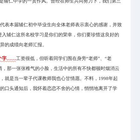
"是辅仁中学的一贯作风。曾经在师生共同努力下，我们第三
时代表本届辅仁初中毕业生向全体老师表示衷心的感谢，并致
进入辅仁这所名校学习是你们的荣幸，你们要珍惜这良好的
优异的成绩向老师汇报。
个字……
工资很低，但听着同学们围在身旁“老师”、“老
睛，那一张张稚气的小脸，生活中的所有不快都顿时烟消云
，就是当一辈子代课教师我也心甘情愿。不料，1998年起
校的口头通知后，我怀着恋恋不舍的心情，悄悄地离开了学