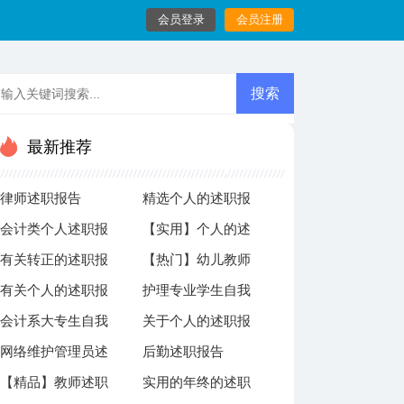
会员登录
会员注册
最新推荐
律师述职报告
精选个人的述职报
会计类个人述职报
【实用】个人的述
告范文九篇
有关转正的述职报
【热门】幼儿教师
告3篇
职报告集锦9篇
有关个人的述职报
护理专业学生自我
告范文集合十篇
自我鉴定15篇
会计系大专生自我
关于个人的述职报
告模板合集9篇
鉴定
网络维护管理员述
后勤述职报告
鉴定5篇
告锦集六篇
【精品】教师述职
实用的年终的述职
职报告