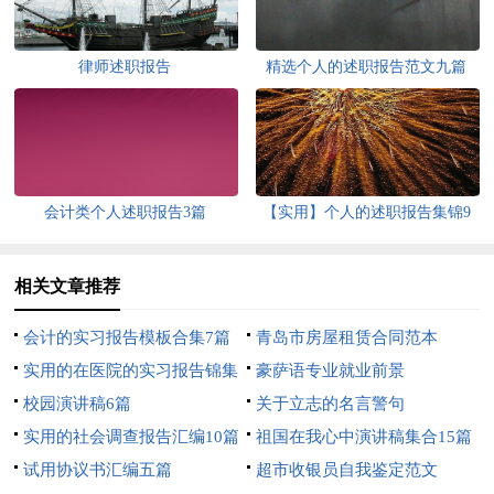
律师述职报告
精选个人的述职报告范文九篇
会计类个人述职报告3篇
【实用】个人的述职报告集锦9
篇
相关文章推荐
会计的实习报告模板合集7篇
青岛市房屋租赁合同范本
实用的在医院的实习报告锦集
豪萨语专业就业前景
10篇
校园演讲稿6篇
关于立志的名言警句
实用的社会调查报告汇编10篇
祖国在我心中演讲稿集合15篇
试用协议书汇编五篇
超市收银员自我鉴定范文