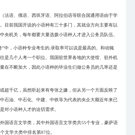
种（法语、俄语、西班牙语、阿拉伯语等联合国通用语由于学
）。目前我国开设的小语种有三十多门，其就业方向主要有以
是中央机关，每年都要大量选拨小语种人才进入公务员队伍。
考”中，小语种专业考生的.录取率可以说是最高的。和动辄
往往是几个人考一个职位。我国驻世界各地的大使馆、驻外机
求量在不断加大，因此小语种的毕业生们做公务员的几率还是
失或超千亿，虽然听起来有夸张之嫌，但从另一个方面反映了
以中石油、中石化、中建、中铁等为代表的央企大额近年来已
就是对小语种人才的迫切需求。
外国语言文学类，其中外国语言文学类共55个专业，豪萨语
个文学大类中排名第87位。