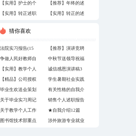
【实用】护士的个
【推荐】年终的述
报告模板汇编六篇
报告范文锦集七篇
【实用】转正述职
【实用】转正的述
人述职报告3篇
职报告合集十篇
报告三篇
职报告4篇
猜你喜欢
法院实习报告(15
【推荐】演讲竞聘
争做人民好教师自
中秋节送领导祝福
篇)
演讲稿汇编10篇
【实用】教学个人
诚信感恩演讲稿3
查报告
语15篇
【精品】公司授权
学生暑期社会实践
工作计划集锦7篇
篇
毕业生欢送会策划
有关性格的自我介
委托书模板锦集六
策划书
关于毕业实习周记
销售个人述职报告
书
绍范文集锦4篇
篇
关于教学个人工作
★自我介绍12篇
集合7篇
15篇
图书馆技术部重点
涉外旅游专业就业
总结3篇
工作计划
前景