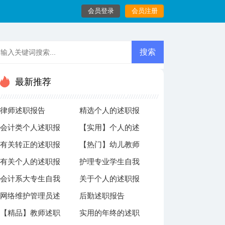
会员登录
会员注册
最新推荐
律师述职报告
精选个人的述职报
会计类个人述职报
【实用】个人的述
告范文九篇
有关转正的述职报
【热门】幼儿教师
告3篇
职报告集锦9篇
有关个人的述职报
护理专业学生自我
告范文集合十篇
自我鉴定15篇
会计系大专生自我
关于个人的述职报
告模板合集9篇
鉴定
网络维护管理员述
后勤述职报告
鉴定5篇
告锦集六篇
【精品】教师述职
实用的年终的述职
职报告