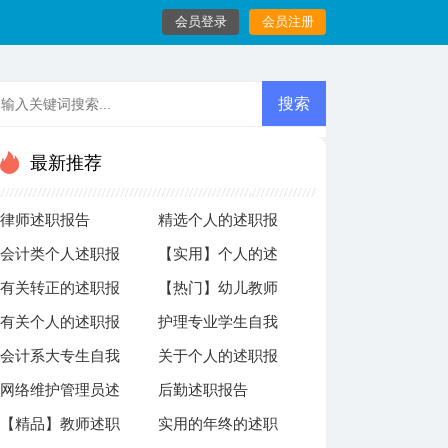
会员登录
会员注册
最新推荐
律师述职报告
精选个人的述职报
会计类个人述职报
【实用】个人的述
告范文九篇
有关转正的述职报
【热门】幼儿教师
告3篇
职报告集锦9篇
有关个人的述职报
护理专业学生自我
告范文集合十篇
自我鉴定15篇
会计系大专生自我
关于个人的述职报
告模板合集9篇
鉴定
网络维护管理员述
后勤述职报告
鉴定5篇
告锦集六篇
【精品】教师述职
实用的年终的述职
职报告