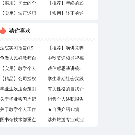
【实用】护士的个
【推荐】年终的述
报告模板汇编六篇
报告范文锦集七篇
【实用】转正述职
【实用】转正的述
人述职报告3篇
职报告合集十篇
报告三篇
职报告4篇
猜你喜欢
法院实习报告(15
【推荐】演讲竞聘
争做人民好教师自
中秋节送领导祝福
篇)
演讲稿汇编10篇
【实用】教学个人
诚信感恩演讲稿3
查报告
语15篇
【精品】公司授权
学生暑期社会实践
工作计划集锦7篇
篇
毕业生欢送会策划
有关性格的自我介
委托书模板锦集六
策划书
关于毕业实习周记
销售个人述职报告
书
绍范文集锦4篇
篇
关于教学个人工作
★自我介绍12篇
集合7篇
15篇
图书馆技术部重点
涉外旅游专业就业
总结3篇
工作计划
前景