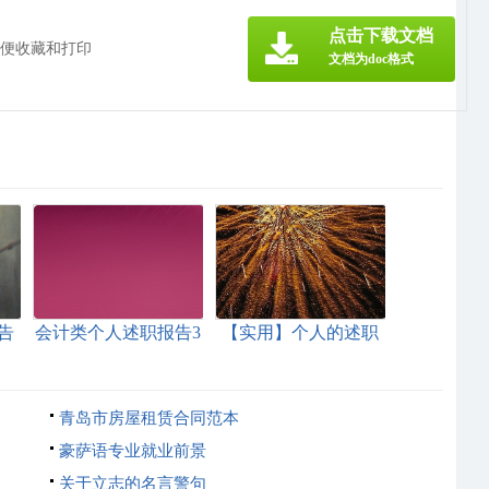
》
点击下载文档
方便收藏和打印
文档为doc格式
告
会计类个人述职报告3
【实用】个人的述职
篇
报告集锦9篇
青岛市房屋租赁合同范本
豪萨语专业就业前景
关于立志的名言警句