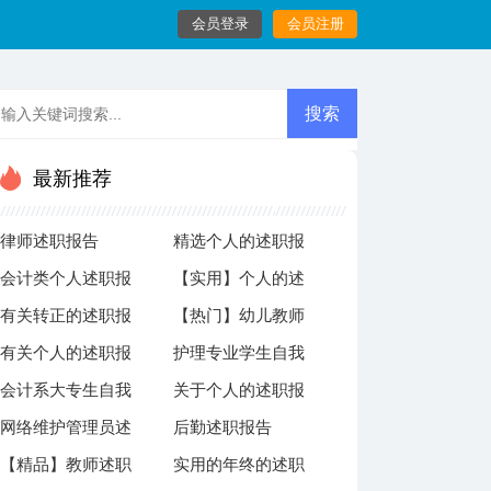
会员登录
会员注册
最新推荐
律师述职报告
精选个人的述职报
会计类个人述职报
【实用】个人的述
告范文九篇
有关转正的述职报
【热门】幼儿教师
告3篇
职报告集锦9篇
有关个人的述职报
护理专业学生自我
告范文集合十篇
自我鉴定15篇
会计系大专生自我
关于个人的述职报
告模板合集9篇
鉴定
网络维护管理员述
后勤述职报告
鉴定5篇
告锦集六篇
【精品】教师述职
实用的年终的述职
职报告