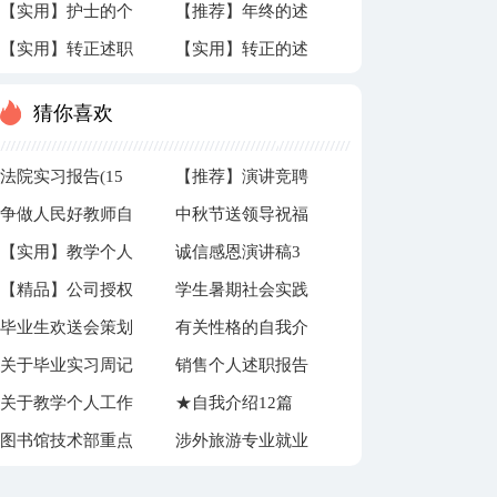
【实用】护士的个
【推荐】年终的述
报告模板汇编六篇
报告范文锦集七篇
【实用】转正述职
【实用】转正的述
人述职报告3篇
职报告合集十篇
报告三篇
职报告4篇
猜你喜欢
法院实习报告(15
【推荐】演讲竞聘
争做人民好教师自
中秋节送领导祝福
篇)
演讲稿汇编10篇
【实用】教学个人
诚信感恩演讲稿3
查报告
语15篇
【精品】公司授权
学生暑期社会实践
工作计划集锦7篇
篇
毕业生欢送会策划
有关性格的自我介
委托书模板锦集六
策划书
关于毕业实习周记
销售个人述职报告
书
绍范文集锦4篇
篇
关于教学个人工作
★自我介绍12篇
集合7篇
15篇
图书馆技术部重点
涉外旅游专业就业
总结3篇
工作计划
前景