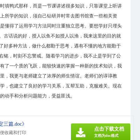
中时填鸭式那样，而是一节课讲述很多知识，只靠课堂上听讲
堂上所学的知识，须自己钻研并时常去图书馆查一些相关资
就是懂得了运用学习方法同时注重独立思考。要想学好只埋头
法。古话说的好，授人以鱼不如授人以渔，我来这里的目的就
换了好多种方法，做什么都勤于思考，遇有不懂的地方能勤于
座右铭，时刻不忘警戒。随着学习的进步，我不止是学到了公
也有了一个质的飞跃，能较快速的掌握一种新的技术知识，我
间里，我更与老师建立了浓厚的师生情谊。老师们的谆谆教
同学，也建立了良好的学习关系，互帮互助，克服难关。现在
我的动手和分析问题能力，受益匪浅。
三篇.doc》
点击下载文档
方便收藏和打印
文档为doc格式