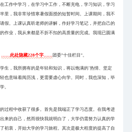
，在工作中学习，在学习中工作，不断充电，学习知识，学习
年半里，我非常珍惜寒暑假面授的短暂时间。上课期间，我不
任请假。上课认真听老师的讲解，作好学习笔记，并把自己的
置的作业，我从来都是不折不扣的高质量的完成。我现已圆满
。
到
……此处隐藏228个字……
团委"十佳栏目"。
学生，我所拥有的是年轻和知识，将以饱满的`热情、坚定
年轻也意味着阅历浅，更需要虚心向学。同时，我也深知，毕
大学。
习的过程中收获了很多。首先是我端正了学习态度。在我考进
放出来的自己，然而很快我就明白了，大学仍需努力认真的学
消了初衷，开始大学的学习旅程。其次是极大程度的提高了自